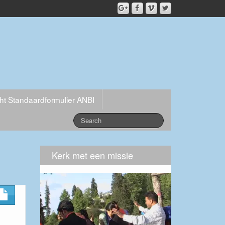
cht Standaardformulier ANBI
Kerk met een missie