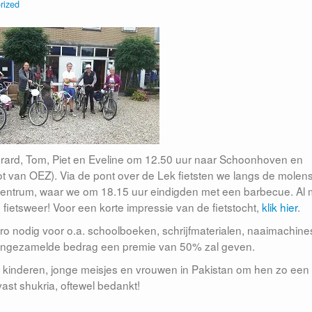
rized
rard, Tom, Piet en Eveline om 12.50 uur naar Schoonhoven en
ot van OEZ). Via de pont over de Lek fietsten we langs de molen
centrum, waar we om 18.15 uur eindigden met een barbecue. Al 
g fietsweer! Voor een korte impressie van de fietstocht,
klik hier
.
o nodig voor o.a. schoolboeken, schrijfmaterialen, naaimachine
l ingezamelde bedrag een premie van 50% zal geven.
n kinderen, jonge meisjes en vrouwen in Pakistan om hen zo een
st shukria, oftewel bedankt!