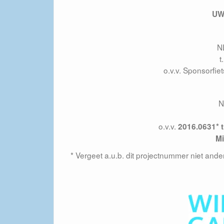
UW
N
t
o.v.v. Sponsorfi
N
o.v.v.
2016.0631* t
Mi
* Vergeet a.u.b. dit projectnummer niet and