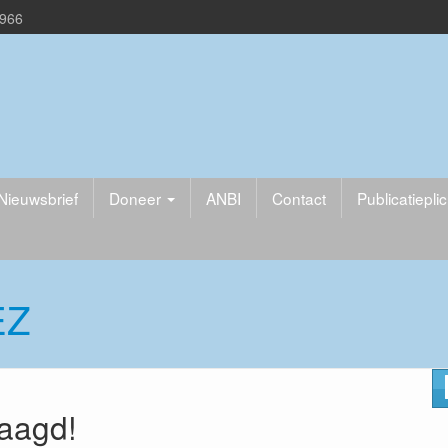
1966
Nieuwsbrief
Doneer
ANBI
Contact
Publicatiepli
EZ
laagd!