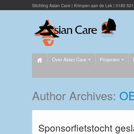
Stichting Asian Care | Krimpen aan de Lek | 0180 52
Over Asian Care
Projecten
Author Archives:
O
Sponsorfietstocht ges