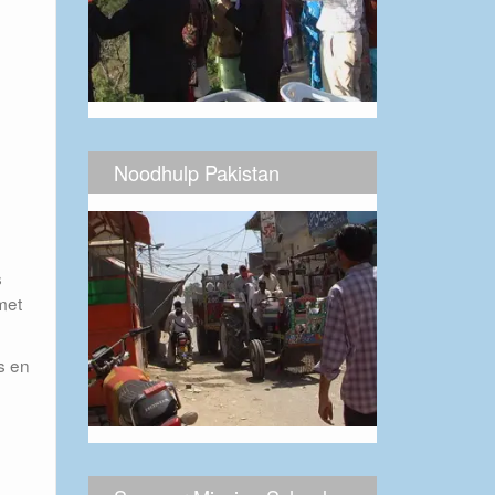
Noodhulp Pakistan
s
met
s en