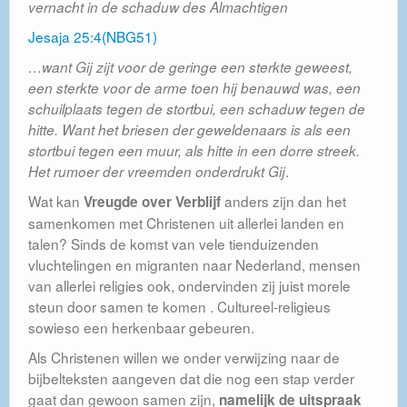
vernacht in de schaduw des Almachtigen
Contact
Jesaja 25:4(NBG51)
Publicatieplicht Standaardformulier ANBI
…want Gij zijt voor de geringe een sterkte geweest,
een sterkte voor de arme toen hij benauwd was, een
schuilplaats tegen de stortbui, een schaduw tegen de
hitte. Want het briesen der geweldenaars is als een
stortbui tegen een muur, als hitte in een dorre streek.
.
Het rumoer der vreemden onderdrukt Gij
Wat kan
anders zijn dan het
Vreugde over Verblijf
samenkomen met Christenen uit allerlei landen en
talen? Sinds de komst van vele tienduizenden
vluchtelingen en migranten naar Nederland, mensen
van allerlei religies ook, ondervinden zij juist morele
steun door samen te komen . Cultureel-religieus
sowieso een herkenbaar gebeuren.
Als Christenen willen we onder verwijzing naar de
bijbelteksten aangeven dat die nog een stap verder
gaat dan gewoon samen zijn,
namelijk de uitspraak