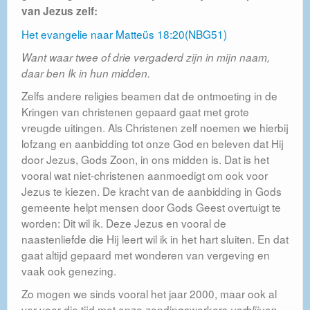
van Jezus zelf:
Het evangelie naar Matteüs 18:20(NBG51)
Want waar twee of drie vergaderd zijn in mijn naam,
daar ben Ik in hun midden.
Zelfs andere religies beamen dat de ontmoeting in de
Kringen van christenen gepaard gaat met grote
vreugde uitingen. Als Christenen zelf noemen we hierbij
lofzang en aanbidding tot onze God en beleven dat Hij
door Jezus, Gods Zoon, in ons midden is. Dat is het
vooral wat niet-christenen aanmoedigt om ook voor
Jezus te kiezen. De kracht van de aanbidding in Gods
gemeente helpt mensen door Gods Geest overtuigt te
worden: Dit wil ik. Deze Jezus en vooral de
naastenliefde die Hij leert wil ik in het hart sluiten. En dat
gaat altijd gepaard met wonderen van vergeving en
vaak ook genezing.
Zo mogen we sinds vooral het jaar 2000, maar ook al
ver voor die tijd met onze zendingswerkers
verblijven