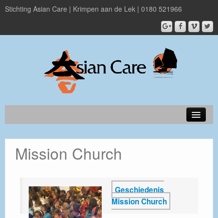
Stichting Asian Care | Krimpen aan de Lek | 0180 521966
Over Asian Care
Mission Church
Projecten
Nieuwsbrief
Geschiedenis
Doneer
Mission Church
ANBI