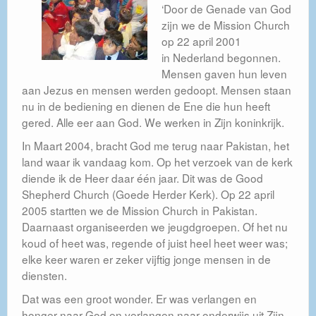
‘Door de Genade van God
Contact
zijn we de Mission Church
op 22 april 2001
Publicatieplicht Standaardformulier ANBI
in Nederland begonnen.
Mensen gaven hun leven
aan Jezus en mensen werden gedoopt. Mensen staan
nu in de bediening en dienen de Ene die hun heeft
gered. Alle eer aan God. We werken in Zijn koninkrijk.
In Maart 2004, bracht God me terug naar Pakistan, het
land waar ik vandaag kom. Op het verzoek van de kerk
diende ik de Heer daar één jaar. Dit was de Good
Shepherd Church (Goede Herder Kerk). Op 22 april
2005 startten we de Mission Church in Pakistan.
Daarnaast organiseerden we jeugdgroepen. Of het nu
koud of heet was, regende of juist heel heet weer was;
elke keer waren er zeker vijftig jonge mensen in de
diensten.
Dat was een groot wonder. Er was verlangen en
honger naar God en verlangen naar onderwijs uit Zijn