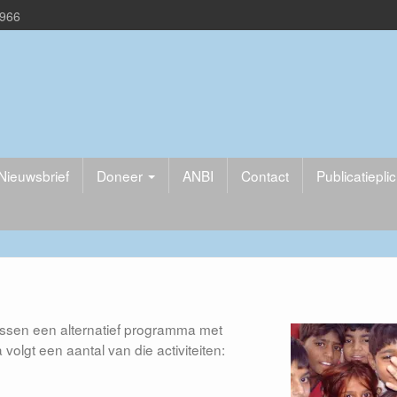
1966
Nieuwsbrief
Doneer
ANBI
Contact
Publicatiepli
ssen een alternatief programma met
volgt een aantal van die activiteiten: