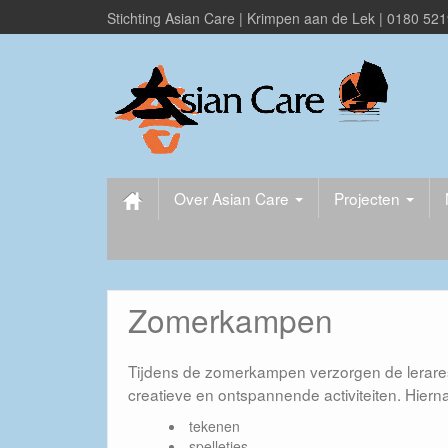
Stichting Asian Care | Krimpen aan de Lek | 0180 52
Over Asian Care
Projecten
Zomerkampen
Tijdens de zomerkampen verzorgen de lerare
creatieve en ontspannende activiteiten. Hierna 
tekenen
spelletjes