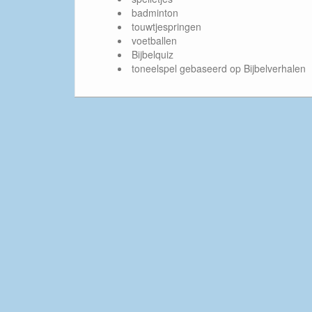
badminton
touwtjespringen
voetballen
Bijbelquiz
toneelspel gebaseerd op Bijbelverhalen