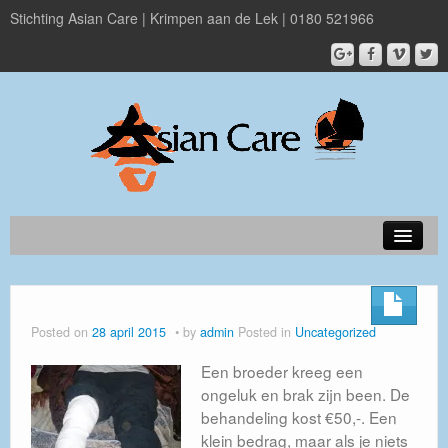
Stichting Asian Care | Krimpen aan de Lek | 0180 521966
Over Asian Care
Projecten
Posted on
28 april 2015
by
admin
Posted in
Uncategorized
Nieuwsbrief
Een broeder kreeg een
ongeluk en brak zijn been. De
Doneer
behandeling kost €50,-. Een
ANBI
klein bedrag, maar als je niets