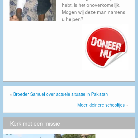
hebt, is het onoverkomelijk.
Contact
Mogen wij deze man namens
u helpen?
Publicatieplicht Standaardformulier ANBI
«
Broeder Samuel over actuele situatie in Pakistan
Meer kleinere schooltjes
»
Kerk met een missie