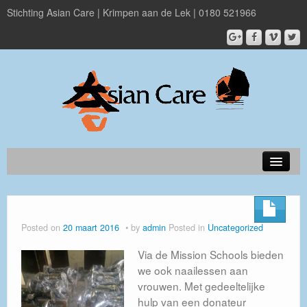
Stichting Asian Care | Krimpen aan de Lek | 0180 521966
Over Asian Care
Projecten
Posted on
20 maart 2016
by
admin
Posted in
Uncategorized
Nieuwsbrief
Via de Mission Schools bieden
we ook naailessen aan
Doneer
vrouwen. Met gedeeltelijke
ANBI
hulp van een donateur